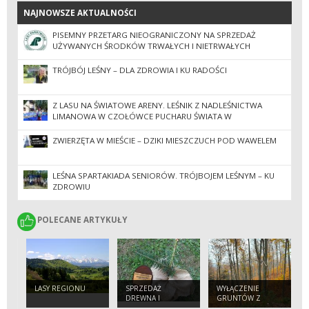
NAJNOWSZE AKTUALNOŚCI
NAJNOWSZE AKTUALNOŚCI
PISEMNY PRZETARG NIEOGRANICZONY NA SPRZEDAŻ
UŻYWANYCH ŚRODKÓW TRWAŁYCH I NIETRWAŁYCH
(DRUKARKI).
TRÓJBÓJ LEŚNY – DLA ZDROWIA I KU RADOŚCI
Z LASU NA ŚWIATOWE ARENY. LEŚNIK Z NADLEŚNICTWA
LIMANOWA W CZOŁÓWCE PUCHARU ŚWIATA W
PARATRIATLONIE
ZWIERZĘTA W MIEŚCIE – DZIKI MIESZCZUCH POD WAWELEM
LEŚNA SPARTAKIADA SENIORÓW. TRÓJBOJEM LEŚNYM – KU
ZDROWIU
POLECANE ARTYKUŁY
POLECANE ARTYKUŁY
LASY REGIONU
SPRZEDAŻ
WYŁĄCZENIE
DREWNA I
GRUNTÓW Z
SADZONEK
PRODUKCJI LEŚNEJ