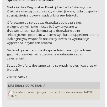
Nadleśnictwa Regionalnej Dyrekcji Lasów Państwowych w
Krakowie oferują do sprzedaży choinki (świerk, jodła pospolita i
sosna), stroisz jodłowy i sadzonki drzew leśnych.
Oferowane do sprzedaży drzewka pochodzą z cieć
pielęgnacyjnych jakie muszą być wykonywane w
drzewostanach. Dzięki temu są to drzewka w pełni
„ekologiczne" po prostu w lesie w wyniku panującej konkurencji
i tak zginęłyby w sposób naturalny (człowiek wycinając je
wyprzedza jedynie ten proces).
Sadzonki przeznaczone do sprzedaży to na ogół rodzime
gatunki drzew leśnych stosowane w odnowieniach i
zalesieniach.
Szczegóły oferty dostępne są na stronach nadleśnictw oraz w
biurach.
Zapraszamy !
MATERIAŁY DO POBRANIA
Poradnik dla kupującego drewno do celów opałowych (PDF,
1,1MB)