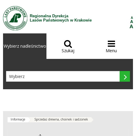
Przejdź do treści
Regionalna Dyrekcja
A
Lasów Państwowych w Krakowie
A
A


Wybierz nadleśnictwo
Szukaj
Menu

Informacje
Sprzedaż drewna, choinek i sadzonek