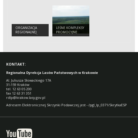
ORGANIZACJA
LEŚNE KOMPLEKSY
REGIONALNEJ
PROMOCYJNE
DYREKCJI LASÓW
PAŃSTWOWYCH W
KRAKOWIE
KONTAKT:
Regionalna Dyrekcja Lasów Państwowych w Krakowie
Al. Juliusza Słowackiego 17A
31-159 Kraków
tel. 12 63 05 200
fax 12 63 31 351
rdlp@krakow.lasy.gov.pl
Adresem Elektronicznej Skrzynki Podawczej jest - /pgl_lp_0371/SkrytkaESP