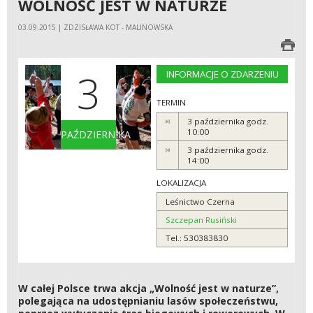
WOLNOŚĆ JEST W NATURZE
03.09.2015 | ZDZISŁAWA KOT - MALINOWSKA
3
INFORMACJE O ZDARZENIU
TERMIN
3 października godz.
10:00
PAŹDZIERNIKA
3 października godz.
14:00
LOKALIZACJA
Leśnictwo Czerna
Szczepan Rusiński
Tel.: 530383830
W całej Polsce trwa akcja „Wolność jest w naturze”,
polegająca na udostępnianiu lasów społeczeństwu,