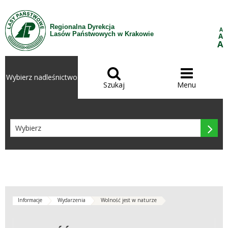
Przejdź do treści
Regionalna Dyrekcja
A
Lasów Państwowych w Krakowie
A
A


Wybierz nadleśnictwo
Szukaj
Menu

Informacje
Wydarzenia
Wolność jest w naturze