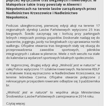
poprzez wytyczanie tras biegowych i rowerowych. W
Małopolsce takie trasy powstały w Alwerni i
Niepołomicach na terenie lasów zarządzanych przez
Nadleśnictwo Krzeszowice i Nadleśnictwo
Niepołomice.
Podczas ubiegłorocznej, pierwszej edycji akcji na terenie 17
regionalnych dyrekcji Lasów Państwowych wytyczono 25 tras
biegowych. Ścieżki zaczynają się i kończą przy parkingach
leśnych i miejscach postoju pojazdów. Doskonale nadają się do
spacerów, joggingu, jazdy na biegówkach czy uprawiania nordic
walkingu. Oficjalne otwarcia tras biegowych stały się okazją do
przeprowadzenia zawodów sportowych, pikników
integracyjnych i zabaw w plenerze. Wiele z nich weszło na stałe
do kalendarza wydarzeń sportowych lokalnych społeczności.
W tegorocznej, drugiej edycji akcji „Wolność jest w naturze" w
całej Polsce wytyczono 11 szlaków rowerowych. Na terenie RDLP
w Krakowie trasę wyznaczono w Nadleśnictwie Krzeszowice, na
terenie leśnictwa Czerna. Oficjalne otwarcie połączone z
rekreacyjnym przejazdem rowerami odbędzie się 3 października
br.
„Wolność jest w naturze
" to wspólna akcja Ministerstwa
Środowiska i Lasów Państwowych zainicjowana w 2014 roku.
Czytaj więcej: