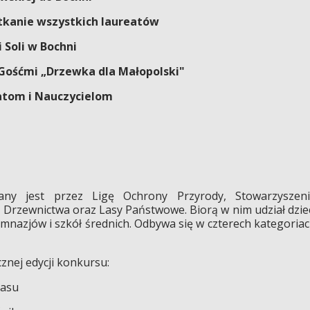
otkanie wszystkich laureatów
i Soli w Bochni
z Gośćmi „Drzewka dla Małopolski"
eatom i Nauczycielom
ny jest przez Ligę Ochrony Przyrody, Stowarzyszeni
 Drzewnictwa oraz Lasy Państwowe. Biorą w nim udział dzie
imnazjów i szkół średnich. Odbywa się w czterech kategoria
nej edycji konkursu:
lasu