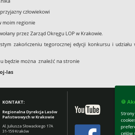
śnika
 przyjazny człowiekowi
 w moim regionie
wołany przez Zarząd Okręgu LOP w Krakowie.
stym zakończeniu tegorocznej edycji konkursu i udziału
su będzie można znaleźć na stronie
oj-las
🍪 Ak
KONTAKT:
Regionalna Dyrekcja Lasów
Strony
Państwowych w Krakowie
cookie
Al. Juliusza Słowackiego 17A
prefer
31-159 Kraków
celów 