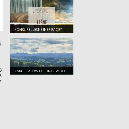
KONKURS „LEŚNE INSPIRACJE”
2023 - ZAPRASZAMY!
i
zy
ZAKUP LASÓW I GRUNTÓW DO
ię
ZALESIEŃ
o-