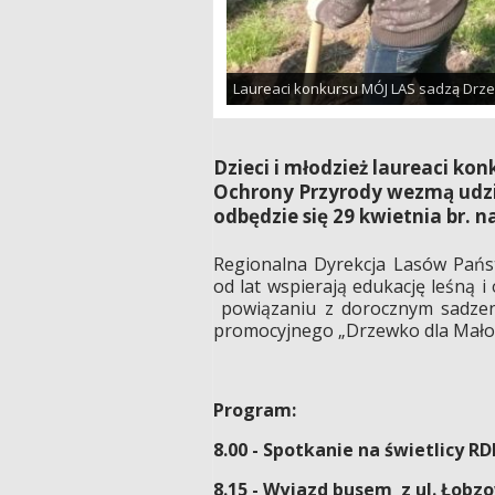
Laureaci konkursu MÓJ LAS sadzą Drzew
Dzieci i młodzież laureaci k
Ochrony Przyrody wezmą udzi
odbędzie się 29 kwietnia br. 
Regionalna Dyrekcja Lasów Pańs
od lat wspierają edukację leśną 
powiązaniu z dorocznym sadzeni
promocyjnego „Drzewko dla Małop
Program:
8.00 - Spotkanie na świetlicy R
8.15 - Wyjazd busem z ul. Łobz