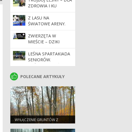
ŚRODKÓW TRWAŁYCH
ZDROWIA I KU
I NIETRWAŁYCH
RADOŚCI
(DRUKARKI).
Z LASU NA
ŚWIATOWE ARENY.
LEŚNIK Z
NADLEŚNICTWA
ZWIERZĘTA W
LIMANOWA W
MIEŚCIE – DZIKI
CZOŁÓWCE PUCHARU
MIESZCZUCH POD
ŚWIATA W
WAWELEM
LEŚNA SPARTAKIADA
PARATRIATLONIE
SENIORÓW.
TRÓJBOJEM LEŚNYM
– KU ZDROWIU
POLECANE ARTYKUŁY
POLECANE ARTYKUŁY
WYŁĄCZENIE GRUNTÓW Z
PRODUKCJI LEŚNEJ