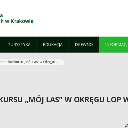
ja
h w Krakowie
TURYSTYKA
EDUKACJA
DREWNO
INFORMACJ
enie konkursu „Mój Las” w Okręgu ...
URSU „MÓJ LAS” W OKRĘGU LOP 