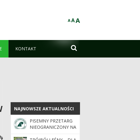
A
A
A

E
KONTAKT
W
NAJNOWSZE AKTUALNOŚCI
NAJNOWSZE AKTUALNOŚCI
PISEMNY PRZETARG
NIEOGRANICZONY NA
SPRZEDAŻ
UŻYWANYCH
TRÓJBÓJ LEŚNY – DLA