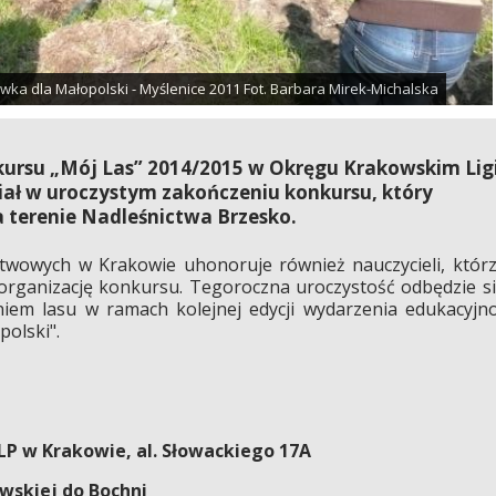
ka dla Małopolski - Myślenice 2011 Fot. Barbara Mirek-Michalska
onkursu „Mój Las” 2014/2015 w Okręgu Krakowskim Lig
ał w uroczystym zakończeniu konkursu, który
na terenie Nadleśnictwa Brzesko.
twowych w Krakowie uhonoruje również nauczycieli, któr
i organizację konkursu. Tegoroczna uroczystość odbędzie s
em lasu w ramach kolejnej edycji wydarzenia edukacyjn
olski".
DLP w Krakowie, al. Słowackiego 17A
owskiej do Bochni