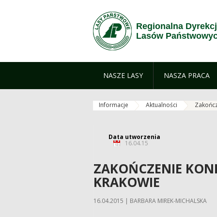
Przejdź do treści
Regionalna Dyrekc
Lasów Państwowyc
NASZE LASY
NASZA PRACA
Informacje
Aktualności
Zakończ
Data utworzenia
16.04.15
ZAKOŃCZENIE KONK
KRAKOWIE
16.04.2015 | BARBARA MIREK-MICHALSKA