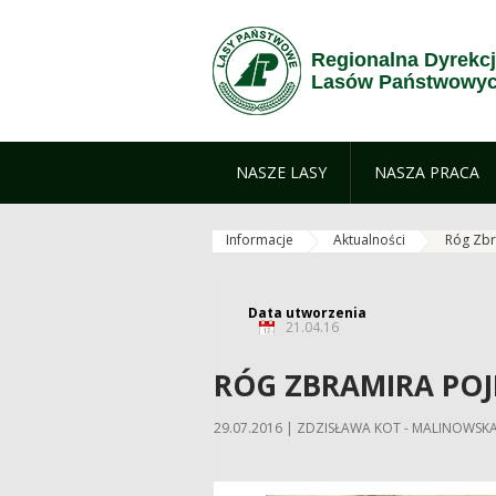
Przejdź do treści
Regionalna Dyrekc
Lasów Państwowyc
NASZE LASY
NASZA PRACA
Informacje
Aktualności
Róg Zbr
Data utworzenia
21.04.16
RÓG ZBRAMIRA POJ
29.07.2016 | ZDZISŁAWA KOT - MALINOWSK