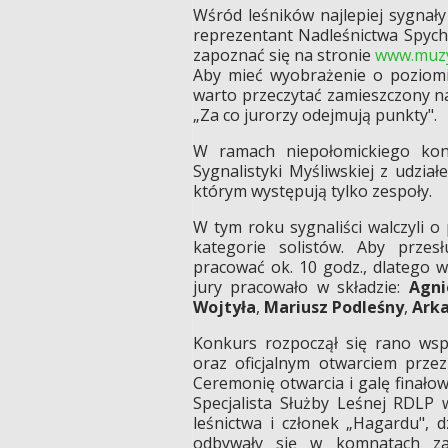
Wśród leśników najlepiej sygnały
reprezentant Nadleśnictwa Spyc
zapoznać się na stronie
www.muzy
Aby mieć wyobrażenie o poziomie
warto przeczytać zamieszczony na
„Za co jurorzy odejmują punkty".
W ramach niepołomickiego kon
Sygnalistyki Myśliwskiej z udzia
którym występują tylko zespoły.
W tym roku sygnaliści walczyli o
kategorie solistów. Aby przes
pracować ok. 10 godz., dlatego 
jury pracowało w składzie:
Agni
Wojtyła
,
Mariusz Podleśny
,
Arka
Konkurs rozpoczął się rano ws
oraz oficjalnym otwarciem prze
Ceremonię otwarcia i galę finałow
Specjalista Służby Leśnej RDLP
leśnictwa i członek „Hagardu", 
odbywały się w komnatach za