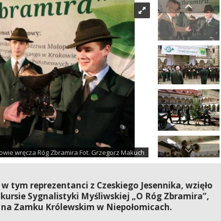
kowie wręcza Róg Zbramira Fot. Grzegorz Makuch
, w tym reprezentanci z Czeskiego Jesennika, wzięło
kursie Sygnalistyki Myśliwskiej „O Róg Zbramira”,
br. na Zamku Królewskim w Niepołomicach.