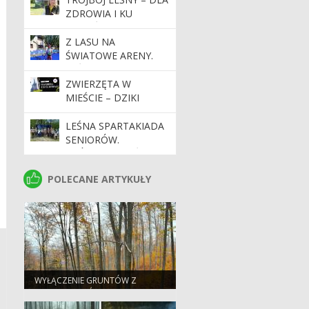
ŚRODKÓW TRWAŁYCH
ZDROWIA I KU
I NIETRWAŁYCH
RADOŚCI
(DRUKARKI).
Z LASU NA
ŚWIATOWE ARENY.
LEŚNIK Z
NADLEŚNICTWA
ZWIERZĘTA W
LIMANOWA W
MIEŚCIE – DZIKI
CZOŁÓWCE PUCHARU
MIESZCZUCH POD
ŚWIATA W
WAWELEM
LEŚNA SPARTAKIADA
PARATRIATLONIE
SENIORÓW.
TRÓJBOJEM LEŚNYM
– KU ZDROWIU
POLECANE ARTYKUŁY
POLECANE ARTYKUŁY
WYŁĄCZENIE GRUNTÓW Z
PRODUKCJI LEŚNEJ