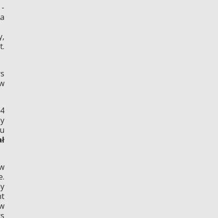
i
-
na
y,
t.
s
 w
 4
by
ku
ał
ów
e.
ny
nt
ów
s