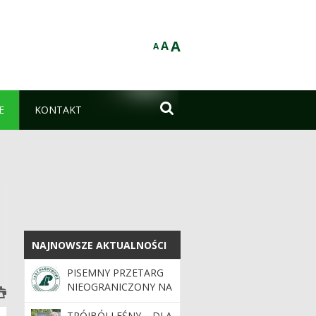
A
A
A

E
KONTAKT
NAJNOWSZE AKTUALNOŚCI
NAJNOWSZE AKTUALNOŚCI
PISEMNY PRZETARG
NIEOGRANICZONY NA
SPRZEDAŻ
UŻYWANYCH
TRÓJBÓJ LEŚNY – DLA