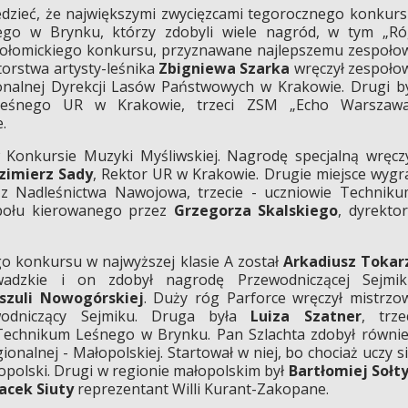
dzieć, że największymi zwycięzcami tegorocznego konkur
ego w Brynku, którzy zdobyli wiele nagród, w tym „R
połomickiego konkursu, przyznawane najlepszemu zespoło
torstwa artysty-leśnika
Zbigniewa Szarka
wręczył zespoło
onalnej Dyrekcji Lasów Państwowych w Krakowie. Drugi b
Leśnego UR w Krakowie, trzeci ZSM „Echo Warszawa
.
 Konkursie Muzyki Myśliwskiej. Nagrodę specjalną wręcz
zimierz Sady
, Rektor UR w Krakowie. Drugie miejsce wygr
 z Nadleśnictwa Nawojowa, trzecie - uczniowie Technik
połu kierowanego przez
Grzegorza Skalskiego
, dyrekto
o konkursu w najwyższej klasie A został
Arkadiusz Tokar
wadzkie i on zdobył nagrodę Przewodniczącej Sejmik
szuli Nowogórskiej
. Duży róg Parforce wręczył mistrzo
wodniczący Sejmiku. Druga była
Luiza Szatner
, trze
Technikum Leśnego w Brynku. Pan Szlachta zdobył równi
gionalnej - Małopolskiej. Startował w niej, bo chociaż uczy s
opolski. Drugi w regionie małopolskim był
Bartłomiej Sołt
Jacek Siuty
reprezentant Willi Kurant-Zakopane.