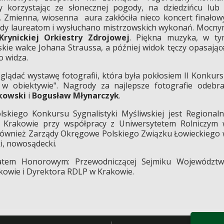
y korzystając ze słonecznej pogody, na dziedzińcu lub
. Zmienna, wiosenna aura zakłóciła nieco koncert finałow
dy laureatom i wysłuchano mistrzowskich wykonań. Mocn
Krynickiej Orkiestry Zdrojowej
. Piękna muzyka, w ty
ie walce Johana Straussa, a później widok tęczy opasając
o widza.
lądać wystawę fotografii, która była pokłosiem II Konkur
w obiektywie". Nagrody za najlepsze fotografie odebra
kowski
i
Bogusław Młynarczyk
.
kiego Konkursu Sygnalistyki Myśliwskiej jest Regional
Krakowie przy współpracy z Uniwersytetem Rolniczym
 również Zarządy Okręgowe Polskiego Związku Łowieckiego
i, nowosądecki.
atem Honorowym: Przewodniczącej Sejmiku Województw
kowie i Dyrektora RDLP w Krakowie.