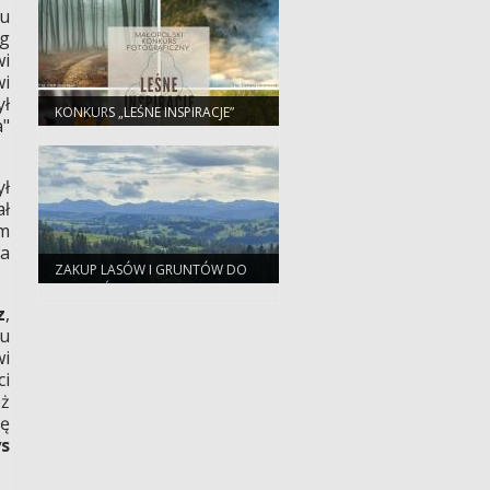
su
óg
wi
wi
ył
KONKURS „LEŚNE INSPIRACJE”
"
2023 - ZAPRASZAMY!
ył
ał
um
ra
ZAKUP LASÓW I GRUNTÓW DO
ZALESIEŃ
z
,
u
wi
ci
eż
ię
ys