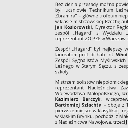
Bez cienia przesady można powie
byli uczniowie Technikum Leśn
Zbramira" – główne trofeum nie
w klasie mistrzowskiej. Rzeźbę au
Jan Kosiorowski
, Dyrektor Regi
zespół „Hagard" z Wydziału 
reprezentant ZO PZŁ w Warszawie
Zespół „Hagard" był najlepszy w
laureatom prof. dr hab. inż.
Włod
Zespół Sygnalistów Myśliwskich
Leśnego w Starym Sączu, z zes
szkoły
Mistrzem solistów niepołomickieg
reprezentant Nadleśnictwa Za
Województwa Małopolskiego,
Ur
Kazimierz Barczyk
, wiceprze
Bartłomiej Szlachta
– oboje z 
pierwsze miejsce w klasyfikacji re
w śląskim Brynku, pochodzi z Mał
z Nadleśnictwa Nawojowa, trzeci