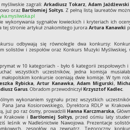
 myśliwskie zagrali:
Arkadiusz Tokarz
,
Adam Jażdżewsk
howo oraz
Bartłomiej Sołtys
. Z pełną listą laureatów moż
ka.mysliwska.pl
 wykonywania sygnałów łowieckich i kryteriach ich ocen
 tej stronie artykuł znakomitego jurora
Artura Kanawki
p
kursu odbywają się równolegle dwa konkursy: Konkur
łem solistów i zespołów oraz Konkurs Muzyki Myśliwskiej,
 prymat w 10 kategoriach - było 6 kategorii zespołowych i
łuchać wszystkich uczestników, jedna komisja musiała
w małopolskim konkursie oceniają dwie komisje. W tym ro
eszka Rybicka
,
Artur Kanawka
,
Adam Migurski
,
Mich
diusz Garus
. Obradom przewodniczył
Krzysztof Kadlec
.
pólnym wykonaniem sygnału przez wszystkich uczestnik
z Pana Jana Kosiorowskiego, Dyrektora RDLP w Krakowi
ą, już po raz ósmy, prowadzili
Hanna Karczmarska
, Głów
 w Krakowie i
Bartłomiej Sołtys
, przed ośmiu laty stude
dziś leśnik w Nadleśnictwie Nawojowa. Prezentacje solist
mkowych, zespołów na zewnątrz. Tegoroczny konkur