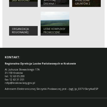
LASY REGIONU
SPRZEDAŻ
WYŁĄCZENIE
DREWNA I
GRUNTÓW Z
SADZONEK
PRODUKCJI LEŚNEJ
ORGANIZACJA
LEŚNE KOMPLEKSY
REGIONALNEJ
PROMOCYJNE
DYREKCJI LASÓW
PAŃSTWOWYCH W
KRAKOWIE
KONTAKT:
Regionalna Dyrekcja Lasów Państwowych w Krakowie
Al. Juliusza Słowackiego 17A
31-159 Kraków
tel. 12 63 05 200
fax 12 63 31 351
rdlp@krakow.lasy.gov.pl
Adresem Elektronicznej Skrzynki Podawczej jest - /pgl_lp_0371/SkrytkaESP