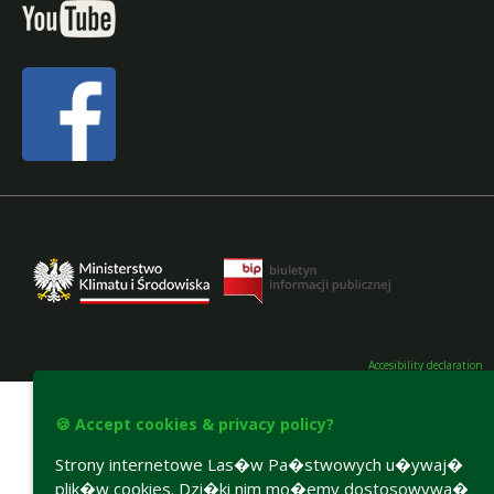
Accesibility declaration
🍪 Accept cookies & privacy policy?
Strony internetowe Las�w Pa�stwowych u�ywaj�
plik�w cookies. Dzi�ki nim mo�emy dostosowywa�