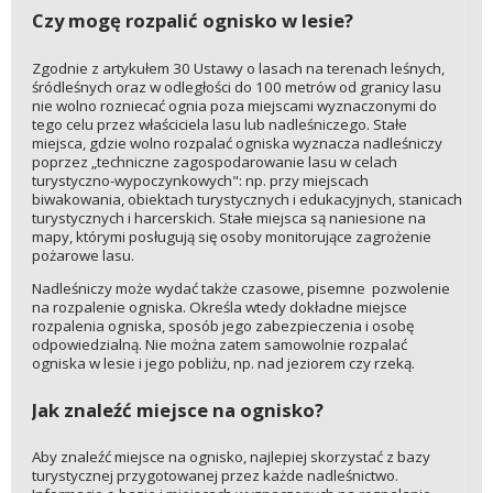
Czy mogę rozpalić ognisko w lesie?
Zgodnie z artykułem 30 Ustawy o lasach na terenach leśnych,
śródleśnych oraz w odległości do 100 metrów od granicy lasu
nie wolno rozniecać ognia poza miejscami wyznaczonymi do
tego celu przez właściciela lasu lub nadleśniczego. Stałe
miejsca, gdzie wolno rozpalać ogniska wyznacza nadleśniczy
poprzez „techniczne zagospodarowanie lasu w celach
turystyczno-wypoczynkowych": np. przy miejscach
biwakowania, obiektach turystycznych i edukacyjnych, stanicach
turystycznych i harcerskich. Stałe miejsca są naniesione na
mapy, którymi posługują się osoby monitorujące zagrożenie
pożarowe lasu.
Nadleśniczy może wydać także czasowe, pisemne pozwolenie
na rozpalenie ogniska. Określa wtedy dokładne miejsce
rozpalenia ogniska, sposób jego zabezpieczenia i osobę
odpowiedzialną. Nie można zatem samowolnie rozpalać
ogniska w lesie i jego pobliżu, np. nad jeziorem czy rzeką.
Jak znaleźć miejsce na ognisko?
Aby znaleźć miejsce na ognisko, najlepiej skorzystać z bazy
turystycznej przygotowanej przez każde nadleśnictwo.