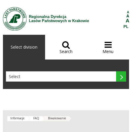
Skip to Content
A
A
Regionalna Dyrekcja
A
Lasów Państwowych w Krakowie
PL


Select division
Search
Menu

Informacje
FAQ
Biwakowanie