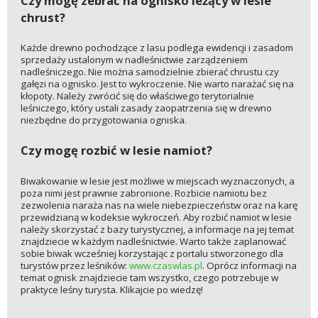
Czy mogę zebrać na ognisko leżący w lesie
chrust?
Każde drewno pochodzące z lasu podlega ewidencji i zasadom
sprzedaży ustalonym w nadleśnictwie zarządzeniem
nadleśniczego. Nie można samodzielnie zbierać chrustu czy
gałęzi na ognisko. Jest to wykroczenie. Nie warto narażać się na
kłopoty. Należy zwrócić się do właściwego terytorialnie
leśniczego, który ustali zasady zaopatrzenia się w drewno
niezbędne do przygotowania ogniska.
Czy mogę rozbić w lesie namiot?
Biwakowanie w lesie jest możliwe w miejscach wyznaczonych, a
poza nimi jest prawnie zabronione. Rozbicie namiotu bez
zezwolenia naraża nas na wiele niebezpieczeństw oraz na karę
przewidzianą w kodeksie wykroczeń. Aby rozbić namiot w lesie
należy skorzystać z bazy turystycznej, a informacje na jej temat
znajdziecie w każdym nadleśnictwie. Warto także zaplanować
sobie biwak wcześniej korzystając z portalu stworzonego dla
turystów przez leśników:
www.czaswlas.pl
. Oprócz informacji na
temat ognisk znajdziecie tam wszystko, czego potrzebuje w
praktyce leśny turysta. Klikajcie po wiedzę!