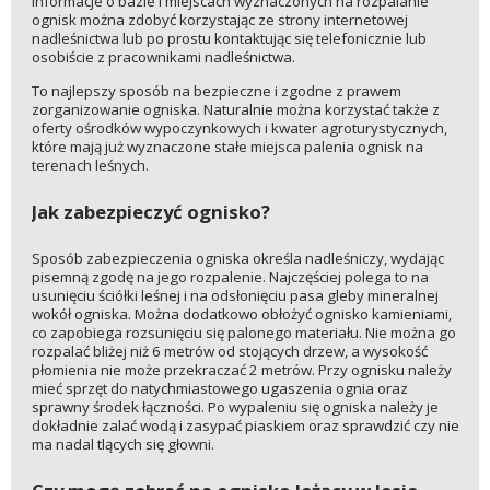
Informacje o bazie i miejscach wyznaczonych na rozpalanie
ognisk można zdobyć korzystając ze strony internetowej
nadleśnictwa lub po prostu kontaktując się telefonicznie lub
osobiście z pracownikami nadleśnictwa.
To najlepszy sposób na bezpieczne i zgodne z prawem
zorganizowanie ogniska. Naturalnie można korzystać także z
oferty ośrodków wypoczynkowych i kwater agroturystycznych,
które mają już wyznaczone stałe miejsca palenia ognisk na
terenach leśnych.
Jak zabezpieczyć ognisko?
Sposób zabezpieczenia ogniska określa nadleśniczy, wydając
pisemną zgodę na jego rozpalenie. Najczęściej polega to na
usunięciu ściółki leśnej i na odsłonięciu pasa gleby mineralnej
wokół ogniska. Można dodatkowo obłożyć ognisko kamieniami,
co zapobiega rozsunięciu się palonego materiału. Nie można go
rozpalać bliżej niż 6 metrów od stojących drzew, a wysokość
płomienia nie może przekraczać 2 metrów. Przy ognisku należy
mieć sprzęt do natychmiastowego ugaszenia ognia oraz
sprawny środek łączności. Po wypaleniu się ogniska należy je
dokładnie zalać wodą i zasypać piaskiem oraz sprawdzić czy nie
ma nadal tlących się głowni.