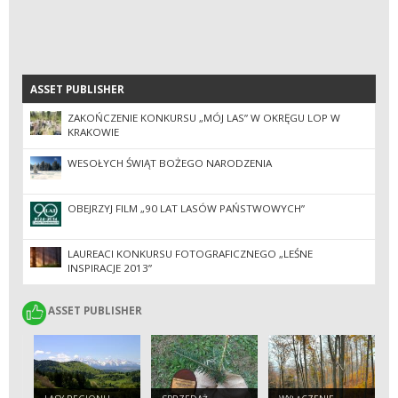
ASSET PUBLISHER
ASSET PUBLISHER
ZAKOŃCZENIE KONKURSU „MÓJ LAS” W OKRĘGU LOP W
KRAKOWIE
WESOŁYCH ŚWIĄT BOŻEGO NARODZENIA
OBEJRZYJ FILM „90 LAT LASÓW PAŃSTWOWYCH”
LAUREACI KONKURSU FOTOGRAFICZNEGO „LEŚNE
INSPIRACJE 2013”
ASSET PUBLISHER
ASSET PUBLISHER