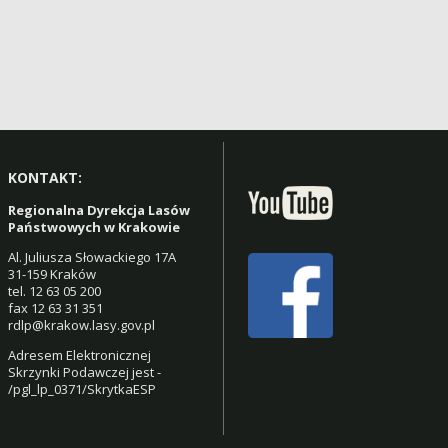
KONTAKT:
Regionalna Dyrekcja Lasów
Państwowych w Krakowie
Al. Juliusza Słowackiego 17A
31-159 Kraków
tel. 12 63 05 200
fax 12 63 31 351
rdlp@krakow.lasy.gov.pl
Adresem Elektronicznej
Skrzynki Podawczej jest -
/pgl_lp_0371/SkrytkaESP