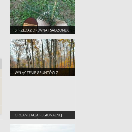
SPRZEDAŻ DREWNA I SADZONEK
WYŁĄCZENIE GRUNTÓW Z
PRODUKCJI LEŚNEJ
ORGANIZACJA REGIONALNEJ
DYREKCJI LASÓW
PAŃSTWOWYCH W KRAKOWIE