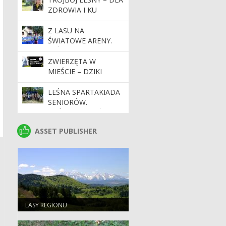
ŚRODKÓW TRWAŁYCH
ZDROWIA I KU
I NIETRWAŁYCH
RADOŚCI
(DRUKARKI).
Z LASU NA
ŚWIATOWE ARENY.
LEŚNIK Z
NADLEŚNICTWA
ZWIERZĘTA W
LIMANOWA W
MIEŚCIE – DZIKI
CZOŁÓWCE PUCHARU
MIESZCZUCH POD
ŚWIATA W
WAWELEM
LEŚNA SPARTAKIADA
PARATRIATLONIE
SENIORÓW.
TRÓJBOJEM LEŚNYM
– KU ZDROWIU
ASSET PUBLISHER
ASSET PUBLISHER
LASY REGIONU