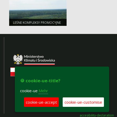
LEŚNE KOMPLEKSY PROMOCYJNE
🍪 cookie-ue-title?
cookie-ue
Mehr
cookie-ue-accept
cookie-ue-customise
accesibility-declaration