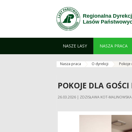
Zum Inhalt wechseln
Regionalna Dyrekc
Lasów Państwowyc
NASZE LASY
NASZA PRACA
Nasza praca
O dyrekcji
Pokoje
POKOJE DLA GOŚCI
26.03.2026 | ZDZISŁAWA KOT-MALINOWSKA