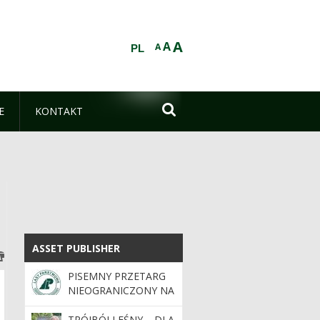
A
A
A
PL

E
KONTAKT
ASSET PUBLISHER
ASSET PUBLISHER
PISEMNY PRZETARG
NIEOGRANICZONY NA
SPRZEDAŻ
UŻYWANYCH
TRÓJBÓJ LEŚNY – DLA