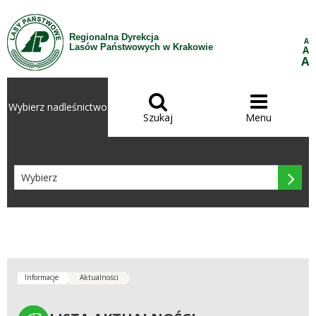
Przejdź do treści
Regionalna Dyrekcja
A
Lasów Państwowych w Krakowie
A
A


Wybierz nadleśnictwo
Szukaj
Menu

Informacje
Aktualności