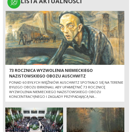
LISTA AKTUALNOŚCI
LISTA AKTUALNOŚCI
73 ROCZNICA WYZWOLENIA NIEMIECKIEGO
NAZISTOWSKIEGO OBOZU AUSCHWITZ
PONAD 60 BYŁYCH WIĘŹNIÓW AUSCHWITZ SPOTKAŁO SIĘ NA TERENIE
BYŁEGO OBOZU BIRKENAU, ABY UPAMIĘTNIĆ 73 ROCZNICĘ
WYZWOLENIA NIEMIECKIEGO NAZISTOWSKIEGO OBOZU
KONCENTRACYJNEGO I ZAGŁADY PRZYPADAJĄCĄ NA...