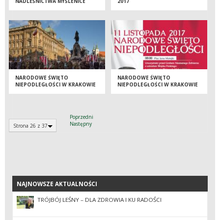
NADLEŚNICTWA MYŚLENICE
2017
NARODOWE ŚWIĘTO
NARODOWE ŚWIĘTO
NIEPODLEGŁOŚCI W KRAKOWIE
NIEPODLEGŁOŚCI W KRAKOWIE
Z UDZIAŁEM MAŁOPOLSKICH
Z UDZIAŁEM LASÓW
LEŚNIKÓW.
PAŃSTWOWYCH
Poprzedni
Następny
Strona 26 z 37
NAJNOWSZE AKTUALNOŚCI
NAJNOWSZE AKTUALNOŚCI
TRÓJBÓJ LEŚNY – DLA ZDROWIA I KU RADOŚCI