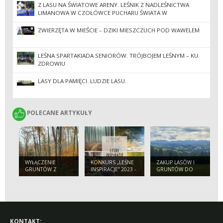
Z LASU NA ŚWIATOWE ARENY. LEŚNIK Z NADLEŚNICTWA
LIMANOWA W CZOŁÓWCE PUCHARU ŚWIATA W
PARATRIATLONIE
ZWIERZĘTA W MIEŚCIE – DZIKI MIESZCZUCH POD WAWELEM
LEŚNA SPARTAKIADA SENIORÓW. TRÓJBOJEM LEŚNYM – KU
ZDROWIU
LASY DLA PAMIĘCI. LUDZIE LASU.
POLECANE ARTYKUŁY
POLECANE ARTYKUŁY
WYŁĄCZENIE
KONKURS „LEŚNE
ZAKUP LASÓW I
GRUNTÓW Z
INSPIRACJE” 2023 -
GRUNTÓW DO
PRODUKCJI LEŚNEJ
ZAPRASZAMY!
ZALESIEŃ
KONTAKT: