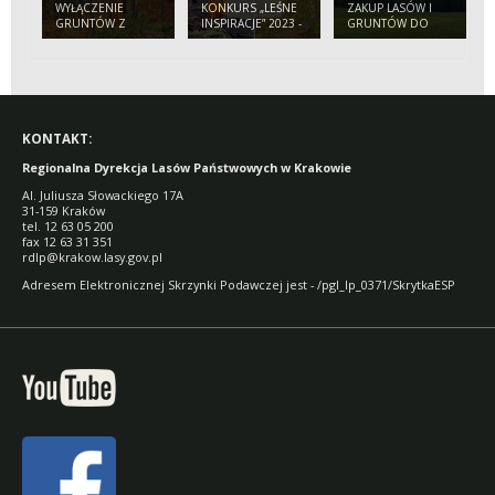
WYŁĄCZENIE
KONKURS „LEŚNE
ZAKUP LASÓW I
GRUNTÓW Z
INSPIRACJE” 2023 -
GRUNTÓW DO
PRODUKCJI LEŚNEJ
ZAPRASZAMY!
ZALESIEŃ
KONTAKT:
Regionalna Dyrekcja Lasów Państwowych w Krakowie
Al. Juliusza Słowackiego 17A
31-159 Kraków
tel. 12 63 05 200
fax 12 63 31 351
rdlp@krakow.lasy.gov.pl
Adresem Elektronicznej Skrzynki Podawczej jest - /pgl_lp_0371/SkrytkaESP