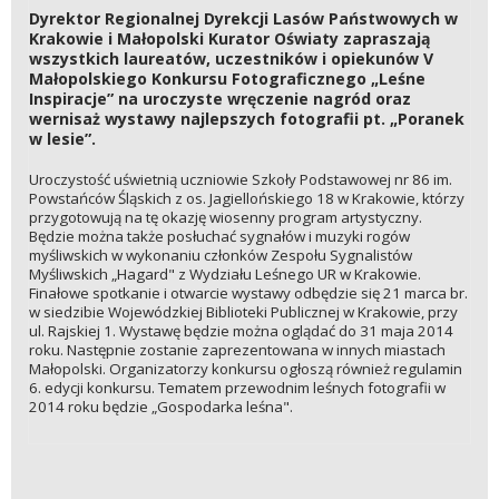
Dyrektor Regionalnej Dyrekcji Lasów Państwowych w
Krakowie i Małopolski Kurator Oświaty zapraszają
wszystkich laureatów, uczestników i opiekunów V
Małopolskiego Konkursu Fotograficznego „Leśne
Inspiracje” na uroczyste wręczenie nagród oraz
wernisaż wystawy najlepszych fotografii pt. „Poranek
w lesie”.
Uroczystość uświetnią uczniowie Szkoły Podstawowej nr 86 im.
Powstańców Śląskich z os. Jagiellońskiego 18 w Krakowie, którzy
przygotowują na tę okazję wiosenny program artystyczny.
Będzie można także posłuchać sygnałów i muzyki rogów
myśliwskich w wykonaniu członków Zespołu Sygnalistów
Myśliwskich „Hagard" z Wydziału Leśnego UR w Krakowie.
Finałowe spotkanie i otwarcie wystawy odbędzie się 21 marca br.
w siedzibie Wojewódzkiej Biblioteki Publicznej w Krakowie, przy
ul. Rajskiej 1. Wystawę będzie można oglądać do 31 maja 2014
roku. Następnie zostanie zaprezentowana w innych miastach
Małopolski. Organizatorzy konkursu ogłoszą również regulamin
6. edycji konkursu. Tematem przewodnim leśnych fotografii w
2014 roku będzie „Gospodarka leśna".