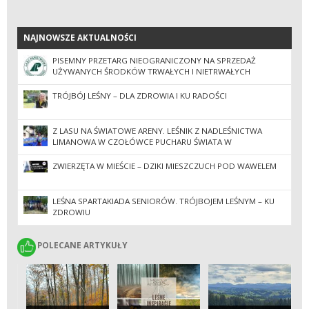
NAJNOWSZE AKTUALNOŚCI
NAJNOWSZE AKTUALNOŚCI
PISEMNY PRZETARG NIEOGRANICZONY NA SPRZEDAŻ
UŻYWANYCH ŚRODKÓW TRWAŁYCH I NIETRWAŁYCH
(DRUKARKI).
TRÓJBÓJ LEŚNY – DLA ZDROWIA I KU RADOŚCI
Z LASU NA ŚWIATOWE ARENY. LEŚNIK Z NADLEŚNICTWA
LIMANOWA W CZOŁÓWCE PUCHARU ŚWIATA W
PARATRIATLONIE
ZWIERZĘTA W MIEŚCIE – DZIKI MIESZCZUCH POD WAWELEM
LEŚNA SPARTAKIADA SENIORÓW. TRÓJBOJEM LEŚNYM – KU
ZDROWIU
POLECANE ARTYKUŁY
POLECANE ARTYKUŁY