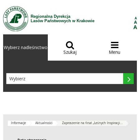
Przejdź do treści
Regionalna Dyrekcja
A
Lasów Państwowych w Krakowie
A
A


Wybierz nadleśnictwo
Szukaj
Menu

Informacje
Aktualności
Zaproszenie na finał „Leśnych Inspiracji...
Data utworzenia