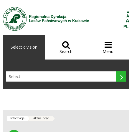
Skip to Content
A
A
Regionalna Dyrekcja
A
Lasów Państwowych w Krakowie
PL


Select division
Search
Menu

Informacje
Aktualności