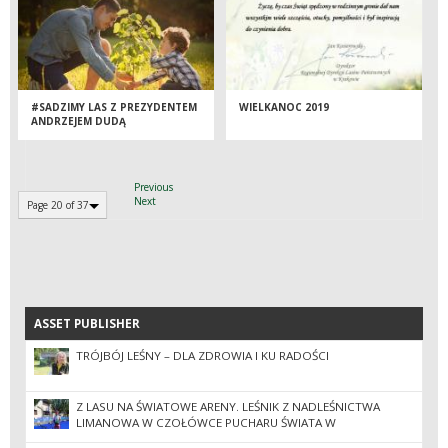
#SADZIMY LAS Z PREZYDENTEM
WIELKANOC 2019
ANDRZEJEM DUDĄ
Previous
Next
Page 20 of 37
ASSET PUBLISHER
ASSET PUBLISHER
TRÓJBÓJ LEŚNY – DLA ZDROWIA I KU RADOŚCI
Z LASU NA ŚWIATOWE ARENY. LEŚNIK Z NADLEŚNICTWA
LIMANOWA W CZOŁÓWCE PUCHARU ŚWIATA W
PARATRIATLONIE