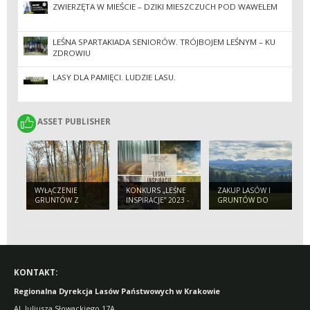
ZWIERZĘTA W MIEŚCIE – DZIKI MIESZCZUCH POD WAWELEM
LEŚNA SPARTAKIADA SENIORÓW. TRÓJBOJEM LEŚNYM – KU
ZDROWIU
LASY DLA PAMIĘCI. LUDZIE LASU.
ASSET PUBLISHER
ASSET PUBLISHER
WYŁĄCZENIE
KONKURS „LEŚNE
ZAKUP LASÓW I
GRUNTÓW Z
INSPIRACJE” 2023 -
GRUNTÓW DO
PRODUKCJI LEŚNEJ
ZAPRASZAMY!
ZALESIEŃ
KONTAKT:
Regionalna Dyrekcja Lasów Państwowych w Krakowie
Al. Juliusza Słowackiego 17A