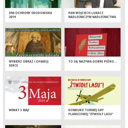
DNI OCHRONY ŚRODOWISKA
PAN WOJCIECH ŁUKACZ
2019
NADLEŚNICZYM NADLEŚNICTWA
LIMANOWA
WYBIERZ OBRAZ I OFIARUJ
TO SIĘ NAZYWA DOBRE PIÓRO…
SERCE
WIWAT 3 MAJ!
KONKURS! TURNIEJ GRY
PLANSZOWEJ "ŻYWIOŁY LASU"
REJESTRACJA TYLKO DO 5 MAJA!