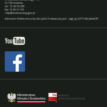
31-159 Kraków
tel. 12 63 05 200
fax 12 63 31 351
rdlp@krakow.lasy.gov.pl
Adresem Elektronicznej Skrzynki Podawczej jest - /pgl_lp_0371/SkrytkaESP