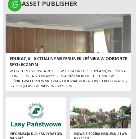
ASSET PUBLISHER
ASSET PUBLISHER
EDUKACJA I AKTUALNY WIZERUNEK LEŚNIKA W ODBIORZE
SPOŁECZNYM
W DNIU 19 CZERWCA 2019 R. W DOSŁOŃCU ODBYŁA SIĘ WSPÓLNA
KONFERENCJA STOWARZYSZENIA INŻYNIERÓW I TECHNIKÓW
LEŚNICTWA I DRZEWNICTWA – ODDZIAŁ W KRAKOWIE I REGIONALNEJ
DYREKCJI LASÓW PAŃSTWOWYCH W...
INFORMACJA DLA KANDYDATÓW
NOWA SIEDZIBA NADLEŚNICTWA
NA STAŻ
BRZESKO