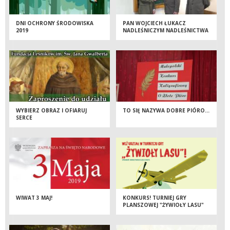
DNI OCHRONY ŚRODOWISKA
PAN WOJCIECH ŁUKACZ
2019
NADLEŚNICZYM NADLEŚNICTWA
LIMANOWA
WYBIERZ OBRAZ I OFIARUJ
TO SIĘ NAZYWA DOBRE PIÓRO…
SERCE
WIWAT 3 MAJ!
KONKURS! TURNIEJ GRY
PLANSZOWEJ "ŻYWIOŁY LASU"
REJESTRACJA TYLKO DO 5 MAJA!