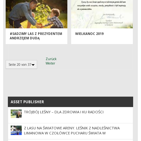
#SADZIMY LAS Z PREZYDENTEM
WIELKANOC 2019
ANDRZEJEM DUDĄ
Zurück
Weiter
Seite 20 von 37
ASSET PUBLISHER
ASSET PUBLISHER
TRÓJBÓJ LEŚNY – DLA ZDROWIA I KU RADOŚCI
Z LASU NA ŚWIATOWE ARENY. LEŚNIK Z NADLEŚNICTWA
LIMANOWA W CZOŁÓWCE PUCHARU ŚWIATA W
PARATRIATLONIE