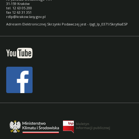
31-159 Kraków
tel. 12 63 05 200
fax 12 63 31 351
rdlp@krakow.lasy.gov.pl
Adresem Elektronicznej Skrzynki Podawczej jest - /pgl_lp_0371/SkrytkaESP