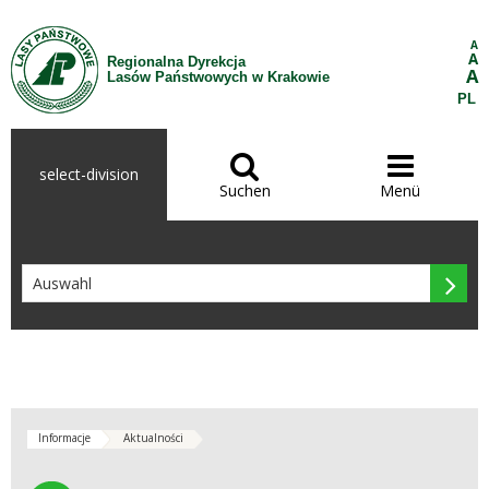
Zum Inhalt wechseln
A
A
Regionalna Dyrekcja
A
Lasów Państwowych w Krakowie
PL


select-division
Suchen
Menü

Informacje
Aktualności