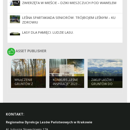
ZWIERZĘTA W MIEŚCIE – DZIKI MIESZCZUCH POD WAWELEM
LEŚNA SPARTAKIADA SENIORÓW. TRÓJBOJEM LEŚNYM – KU
ZDROWIU
LASY DLA PAMIĘCI. LUDZIE LASU.
ASSET PUBLISHER
ASSET PUBLISHER
WYŁĄCZENIE
KONKURS „LEŚNE
ZAKUP LASÓW I
GRUNTÓW Z
INSPIRACJE” 2023 -
GRUNTÓW DO
PRODUKCJI LEŚNEJ
ZAPRASZAMY!
ZALESIEŃ
KONTAKT:
Regionalna Dyrekcja Lasów Państwowych w Krakowie
Al. Juliusza Słowackiego 17A