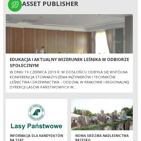
ASSET PUBLISHER
ASSET PUBLISHER
EDUKACJA I AKTUALNY WIZERUNEK LEŚNIKA W ODBIORZE
SPOŁECZNYM
W DNIU 19 CZERWCA 2019 R. W DOSŁOŃCU ODBYŁA SIĘ WSPÓLNA
KONFERENCJA STOWARZYSZENIA INŻYNIERÓW I TECHNIKÓW
LEŚNICTWA I DRZEWNICTWA – ODDZIAŁ W KRAKOWIE I REGIONALNEJ
DYREKCJI LASÓW PAŃSTWOWYCH W...
INFORMACJA DLA KANDYDATÓW
NOWA SIEDZIBA NADLEŚNICTWA
NA STAŻ
BRZESKO