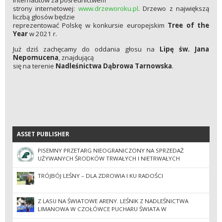
internautów za pośrednictwem
strony internetowej:
www.drzeworoku.pl
. Drzewo z największą
liczbą głosów będzie
reprezentować Polskę w konkursie europejskim
Tree of the
Year
w 2021 r.
Już dziś zachęcamy do oddania głosu na
Lipę św. Jana
Nepomucena
, znajdującą
się na terenie
Nadleśnictwa Dąbrowa Tarnowska
.
ASSET PUBLISHER
ASSET PUBLISHER
PISEMNY PRZETARG NIEOGRANICZONY NA SPRZEDAŻ
UŻYWANYCH ŚRODKÓW TRWAŁYCH I NIETRWAŁYCH
(DRUKARKI).
TRÓJBÓJ LEŚNY – DLA ZDROWIA I KU RADOŚCI
Z LASU NA ŚWIATOWE ARENY. LEŚNIK Z NADLEŚNICTWA
LIMANOWA W CZOŁÓWCE PUCHARU ŚWIATA W
PARATRIATLONIE