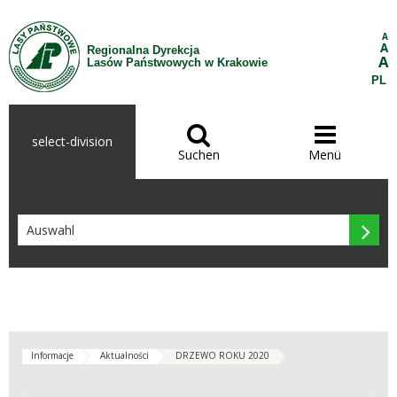
Zum Inhalt wechseln
A
A
Regionalna Dyrekcja
A
Lasów Państwowych w Krakowie
PL


select-division
Suchen
Menü

Informacje
Aktualności
DRZEWO ROKU 2020