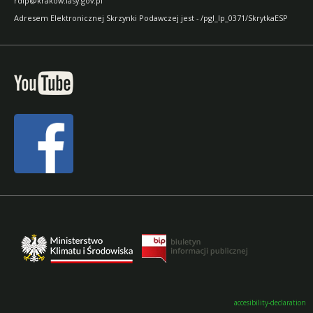
rdlp@krakow.lasy.gov.pl
Adresem Elektronicznej Skrzynki Podawczej jest - /pgl_lp_0371/SkrytkaESP
accesibility-declaration