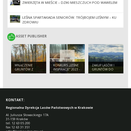
ZWIERZĘTA W MIEŚCIE – DZIKI MIESZCZUCH POD WAWELEM
LEŚNA SPARTAKIADA SENIORÓW. TRÓJBOJEM LEŚNYM – KU
ZDROWIU
ASSET PUBLISHER
ASSET PUBLISHER
WYŁĄCZENIE
KONKURS „LEŚNE
ZAKUP LASÓW I
GRUNTÓW Z
INSPIRACJE” 2023 -
GRUNTÓW DO
PRODUKCJI LEŚNEJ
ZAPRASZAMY!
ZALESIEŃ
KONTAKT:
Regionalna Dyrekcja Lasów Państwowych w Krakowie
Al. Juliusza Słowackiego 17A
31-159 Kraków
tel. 12 63 05 200
fax 12 63 31 351