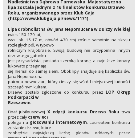
Nadleśnictwa Dąbrowa Tarnowska. Majestatyczna
lipa została jednym z 16 finalistów konkursu Drzewo
Roku, organizowanego przez Klub Gaja
(http://www.klubgaja.pl/news/1171).
Lipa drobnolistna św. Jana Nepomucena w Dulczy Wielkiej
(wiek 150-170 lat,
wys. ok. 15-17 m, obwód 430 cm) rośnie samotnie na skraju
rozległych pól, w typowo
rolniczym krajobrazie. Swoją budową nie przypomina innych
drzew tego gatunku -
jest przysadzista, posiada szeroką koronę, a najniższe konary
łukowato przeginają
się niemal do samej ziemi. Obok lipy znajduje się kapliczka św.
Jana Nepomucena -
patrona powodzian, który cieszy się wśród miejscowej ludności
szczególnym kultem.
Drzewo zostało zgłoszone do konkursu przez
LOP Okręg
Podkarpacki w
Rzeszowie.
Finał jubileuszowej
X edycji konkursu Drzewo Roku
trwa
przez cały
czerwiec
i
polega na
głosowaniu internetowym
. Laureatem konkursu
zostanie drzewo, które
zdobędzie największą liczbę głosów oddanych przez