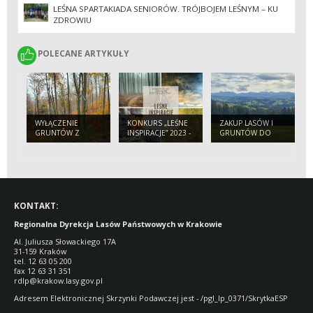
LEŚNA SPARTAKIADA SENIORÓW. TRÓJBOJEM LEŚNYM – KU
ZDROWIU
POLECANE ARTYKUŁY
POLECANE ARTYKUŁY
WYŁĄCZENIE
KONKURS „LEŚNE
ZAKUP LASÓW I
GRUNTÓW Z
INSPIRACJE” 2023 -
GRUNTÓW DO
PRODUKCJI LEŚNEJ
ZAPRASZAMY!
ZALESIEŃ
KONTAKT:
Regionalna Dyrekcja Lasów Państwowych w Krakowie
Al. Juliusza Słowackiego 17A
31-159 Kraków
tel. 12 63 05 200
fax 12 63 31 351
rdlp@krakow.lasy.gov.pl
Adresem Elektronicznej Skrzynki Podawczej jest - /pgl_lp_0371/SkrytkaESP