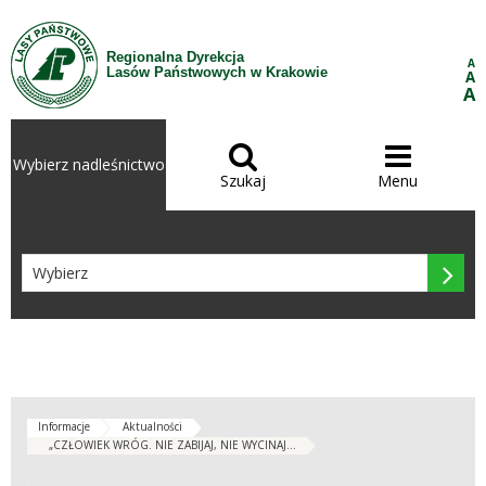
Przejdź do treści
Regionalna Dyrekcja
A
Lasów Państwowych w Krakowie
A
A


Wybierz nadleśnictwo
Szukaj
Menu

Informacje
Aktualności
„CZŁOWIEK WRÓG. NIE ZABIJAJ, NIE WYCINAJ...