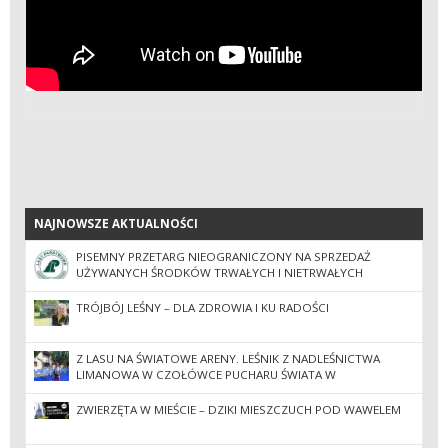
NAJNOWSZE AKTUALNOŚCI
NAJNOWSZE AKTUALNOŚCI
PISEMNY PRZETARG NIEOGRANICZONY NA SPRZEDAŻ
UŻYWANYCH ŚRODKÓW TRWAŁYCH I NIETRWAŁYCH
(DRUKARKI).
TRÓJBÓJ LEŚNY – DLA ZDROWIA I KU RADOŚCI
Z LASU NA ŚWIATOWE ARENY. LEŚNIK Z NADLEŚNICTWA
LIMANOWA W CZOŁÓWCE PUCHARU ŚWIATA W
PARATRIATLONIE
ZWIERZĘTA W MIEŚCIE – DZIKI MIESZCZUCH POD WAWELEM